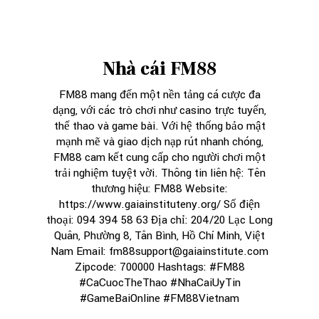
Nhà cái FM88
FM88 mang đến một nền tảng cá cược đa
dạng, với các trò chơi như casino trực tuyến,
thể thao và game bài. Với hệ thống bảo mật
mạnh mẽ và giao dịch nạp rút nhanh chóng,
FM88 cam kết cung cấp cho người chơi một
trải nghiệm tuyệt vời. Thông tin liên hệ: Tên
thương hiệu: FM88 Website:
https://www.gaiainstituteny.org/ Số điện
thoại: 094 394 58 63 Địa chỉ: 204/20 Lạc Long
Quân, Phường 8, Tân Bình, Hồ Chí Minh, Việt
Nam Email: fm88support@gaiainstitute.com
Zipcode: 700000 Hashtags: #FM88
#CaCuocTheThao #NhaCaiUyTin
#GameBaiOnline #FM88Vietnam